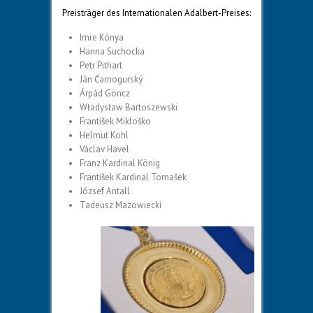
Preisträger des Internationalen Adalbert-Preises:
Imre Kónya
Hanna Suchocka
Petr Pithart
Ján Čarnogurský
Árpád Göncz
Władysław Bartoszewski
František Mikloško
Helmut Kohl
Václav Havel
Franz Kardinal König
František Kardinal Tomašek
József Antall
Tadeusz Mazowiecki