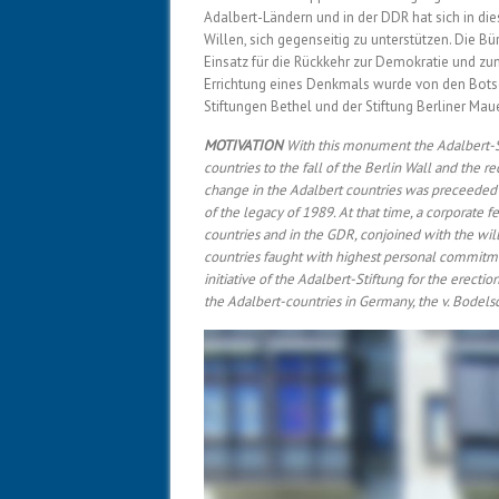
Adalbert-Ländern und in der DDR hat sich in di
Willen, sich gegenseitig zu unterstützen. Die 
Einsatz für die Rückkehr zur Demokratie und zum
Errichtung eines Denkmals wurde von den Botsc
Stiftungen Bethel und der Stiftung Berliner Mau
MOTIVATION
With this monument the Adalbert-St
countries to the fall of the Berlin Wall and the
change in the Adalbert countries was preceeded b
of the legacy of 1989. At that time, a corporate f
countries and in the GDR, conjoined with the will 
countries faught with highest personal commitmen
initiative of the Adalbert-Stiftung for the erec
the Adalbert-countries in Germany, the v. Bodel