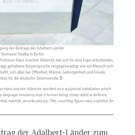
ung des Beitrags der Adalbert-Länder
r Bernauer Straße in Berlin
rofessor Hans Joachim Albrecht, hat sich für eine Figur entschieden,
 knapp gehaltene Körpersprache vergegenwärtigt, wie ein Mensch sich
ließt, sich aber bei Offenheit, Wärme, Geborgenheit und Freude
Symbol für die deutsche Zeitenwende.
D
 Hans Joachim Albrecht, decided on a sculptural installation which
ody language envisions, how a human being closes itself at defence,
kness, warmth, security and joy: The crouching figure rises, a symbol for
itrag der Adalbert-Länder zum