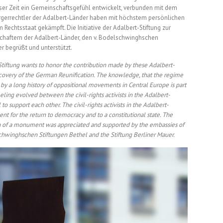
eser Zeit ein Gemeinschaftsgefühl entwickelt, verbunden mit dem
Bürgerrechtler der Adalbert-Länder haben mit höchstem persönlichen
 Rechtsstaat gekämpft. Die Initiative der Adalbert-Stiftung zur
haftern der Adalbert-Länder, den v. Bodelschwinghschen
er begrüßt und unterstützt.
iftung wants to honor the contribution made by these Adalbert-
 recovery of the German Reunification. The knowledge, that the regime
y a long history of oppositional movements in Central Europe is part
eeling evolved between the civil-rights activists in the Adalbert-
to support each other. The civil-rights activists in the Adalbert-
t for the return to democracy and to a constitutional state. The
tion of a monument was appreciated and supported by the embassies of
schwinghschen Stiftungen Bethel and the Stiftung Berliner Mauer.