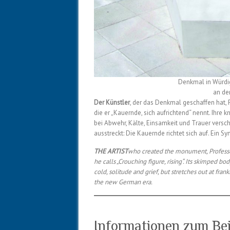
Denkmal in Würdig
an de
Der Künstler
, der das Denkmal geschaffen hat, P
die er „Kauernde, sich aufrichtend“ nennt. Ihre
bei Abwehr, Kälte, Einsamkeit und Trauer versch
ausstreckt: Die Kauernde richtet sich auf. Ein 
THE ARTIST
who created the monument, Professor
he calls „Crouching figure, rising“. Its skimped b
cold, solitude and grief, but stretches out at fran
the new German era.
Informationen zum Be