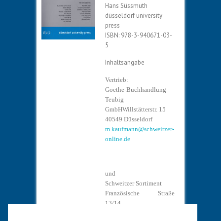
Hans Süssmuth
düsseldorf university
press
ISBN: 978-3-940671-03-
5
Inhaltsangabe
Vertrieb:
Goethe-Buchhandlung
Teubig
GmbHWillstätterstr. 15
40549 Düsseldorf
m.kaufmann@schweitzer-
online.de
und
Schweitzer Sortiment
Französische Straße
13/14
10117 Berlin