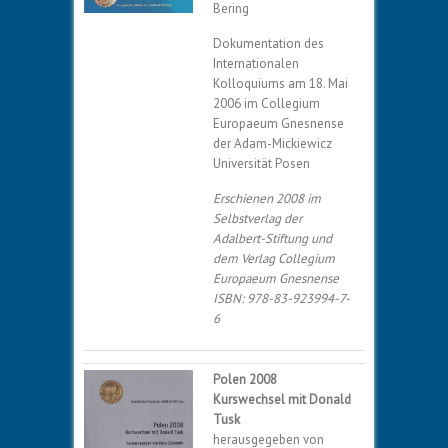
Bering
Dokumentation des
Internationalen
Kolloquiums am 18. Mai
2006 im Collegium
Europaeum Gnesnense
der Adam-Mickiewicz
Universität Posen
Erschienen 2008 im
Selbstverlag der
Adalbert-Stiftung und
dem Verlag Collegium
Europaeum Gnesnense
ISBN: 978-83-923994-7-
6
Polen 2008
Kurswechsel mit Donald
Tusk
herausgegeben von