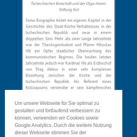
Tschechischen Botschaft und der Olga-Havel-
Stiftung fort
Seine Biographie bildet ein eigenes Kapitel in der
Geschichte des Staat-Kirche-Verhältnisses in der
tschechischen Republik und zwar in einem
doppelten Sinn. Mehr als zwei lange Jahrzehnte
war der Theologiestudent und Pfarrer Miloslav
Vlk ein Opfer staatlicher Überwachung des
kommunistischen Regimes. Die beiden letzten
Jahrzehnte jedoch war Kardinal Vlk als Erzbischof
von Prag Akteur in einer sehr komplexen
Beziehung zwischen der Kirche und der
tschechischen Republik. Als Referent eines
Kolloquiums versteckte er sein kämpferisches
Herz nicht. Zu diesem hatte die Adalbert- Stiftung
gemeinsam mit der Tschechischen Botschaft und
Um unsere Webseite für Sie optimal zu
der Olga-Havel-Stiftung in die tschechische
gestalten und fortlaufend verbessern zu
Botschaft in Berlin eingeladen…
können, verwenden wir Cookies sowie
Google Analytics. Durch die weitere Nutzung
dieser Webseite stimmen Sie der
Vollständiger Bericht (pdf)