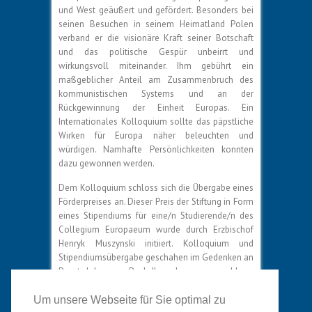
und West geäußert und gefördert. Besonders bei
seinen Besuchen in seinem Heimatland Polen
verband er die visionäre Kraft seiner Botschaft
und das politische Gespür unbeirrt und
wirkungsvoll miteinander. Ihm gebührt ein
maßgeblicher Anteil am Zusammenbruch des
kommunistischen Systems und an der
Rückgewinnung der Einheit Europas. Ein
Internationales Kolloquium sollte das päpstliche
Wirken für Europa näher beleuchten und
würdigen. Namhafte Persönlichkeiten konnten
dazu gewonnen werden.
Dem Kolloquium schloss sich die Übergabe eines
Förderpreises an. Dieser Preis der Stiftung in Form
eines Stipendiums für eine/n Studierende/n des
Collegium Europaeum wurde durch Erzbischof
Henryk Muszynski initiiert. Kolloquium und
Stipendiumsübergabe geschahen im Gedenken an
Papst Johannes Paul II. und zwar sowohl an
seinem Geburtstag als auch am Ort des Grabmals
des heiligen Adalbert von Prag, wo der Papst aus
Um unsere Webseite für Sie optimal zu