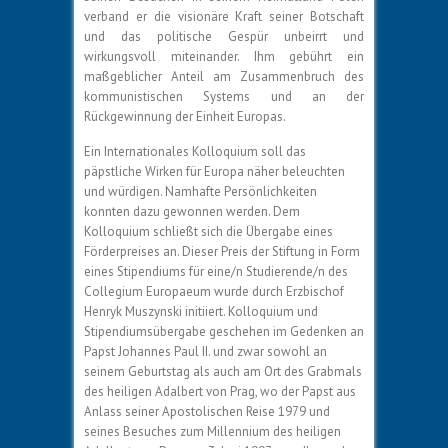
verband er die visionäre Kraft seiner Botschaft
und das politische Gespür unbeirrt und
wirkungsvoll miteinander. Ihm gebührt ein
maßgeblicher Anteil am Zusammenbruch des
kommunistischen Systems und an der
Rückgewinnung der Einheit Europas.
Ein Internationales Kolloquium soll das
päpstliche Wirken für Europa näher beleuchten
und würdigen. Namhafte Persönlichkeiten
konnten dazu gewonnen werden. Dem
Kolloquium schließt sich die Übergabe eines
Förderpreises an. Dieser Preis der Stiftung in Form
eines Stipendiums für eine/n Studierende/n des
Collegium Europaeum wurde durch Erzbischof
Henryk Muszynski initiiert. Kolloquium und
Stipendiumsübergabe geschehen im Gedenken an
Papst Johannes Paul II. und zwar sowohl an
seinem Geburtstag als auch am Ort des Grabmals
des heiligen Adalbert von Prag, wo der Papst aus
Anlass seiner Apostolischen Reise 1979 und
seines Besuches zum Millennium des heiligen