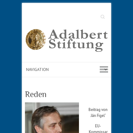
Suche
Reden
Beitrag von
Ján Figel‘
EU-
Kommissar