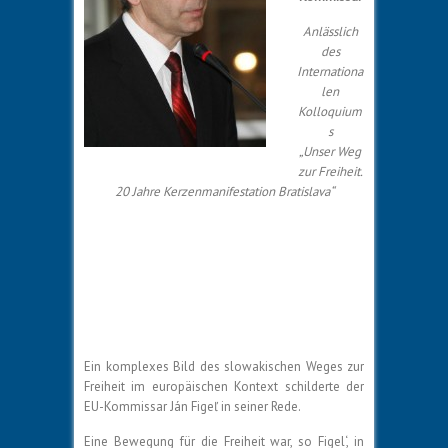
Anlässlich
des
Internationa
len
Kolloquium
s
„Unser Weg
zur Freiheit.
20 Jahre Kerzenmanifestation Bratislava“
Ein komplexes Bild des slowakischen Weges zur
Freiheit im europäischen Kontext schilderte der
EU-Kommissar Ján Figeľ in seiner Rede.
Eine Bewegung für die Freiheit war, so Figel‘, in